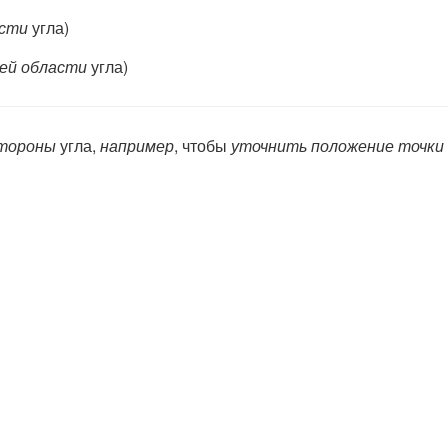
асти
угла)
ей об­ласти
угла)
тороны
угла,
например
, чтобы
уточнить положение точки