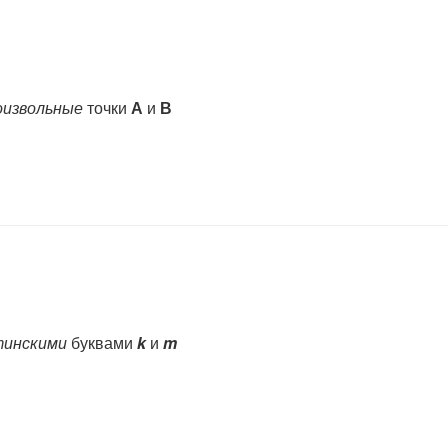
оизвольные
точки
А
и
В
тинскими
буквами
k
и
m