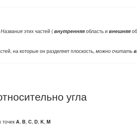
.
Названия
этих частей (
внутренняя
область и
внешняя
об
астей, на которые он разделяет плоскость,
мож­но считать
в
относительно угла
 точек
A
,
B
,
C
,
D
,
K
,
M