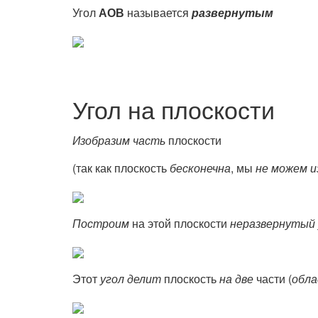
Угол
АОВ
называется
развернутым
Угол на плоскости
Изобразим
часть
плоскости
(так как плоскость
бесконечна
, мы
не можем и
Построим
на этой плоскости
неразвернутый 
Этот
угол
делит
плоскость
на две
части (
обл