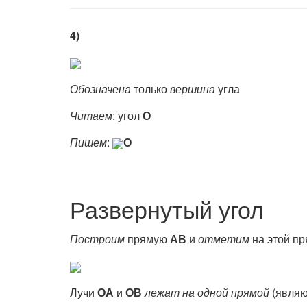
4)
Обозначена
только
вершина
угла
Читаем
: угол
О
Пишем
:
О
Развернутый угол
Построим
прямую
АВ
и
отметим
на этой пр
Лучи
ОА
и
ОВ
лежат на одной прямой
(явля