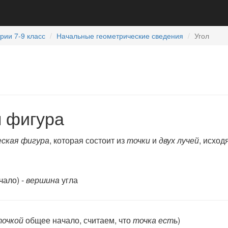
рии 7-9 класс
Начальные геометрические сведения
Угол
я фигура
ская фигура
, которая состоит из
точки
и
двух лучей
, исход
чало) -
вершина
угла
точкой
общее начало, считаем, что
точка есть
)