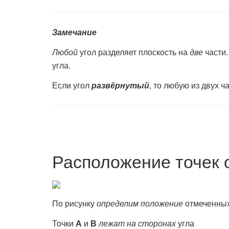
Замечание
Любой
угол разделяет плоскость на
две
ча­сти
угла.
Если угол
развёрнутый
, то любую из двух ч
Расположение точек 
По рисунку
определим положение
отмеченных
Точки
А
и
В
лежат на сторонах
угла