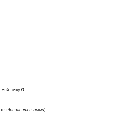
ямой точку
О
ются
дополнительными
)