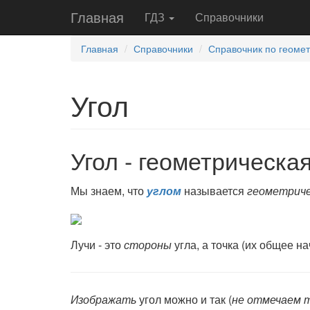
Главная
ГДЗ
Справочники
Главная
Справочники
Справочник по геомет
Угол
Угол - геометрическа
Мы знаем, что
углом
называется
геометриче
Лучи - это
сто­роны
угла, а точка (их общее на
Изображать
угол можно и так (
не отмечаем