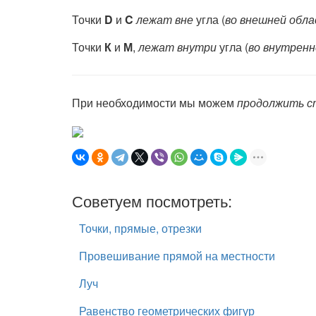
Точки
D
и
C
лежат
вне
угла (
во внешней об­л
Точки
К
и
М
,
лежат внутри
угла (
во внутренн
При необходимости мы можем
продолжить с
Советуем посмотреть:
Точки, прямые, отрезки
Провешивание прямой на местности
Луч
Равенство геометрических фигур