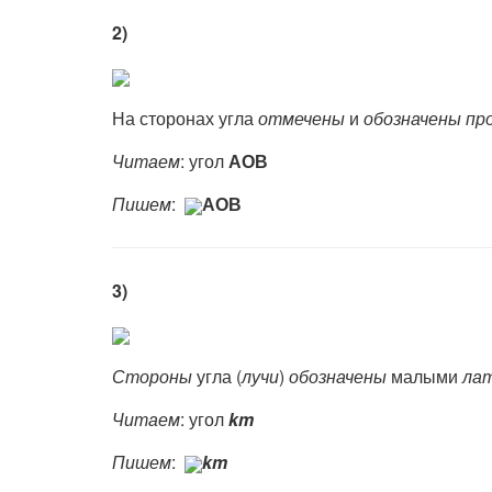
2)
На сторонах угла
отмечены
и
обозначены пр
Читаем
: угол
АОВ
Пишем
:
АОВ
3)
Стороны
угла (
лучи
)
обозначены
малыми
ла
Читаем
: угол
km
Пишем
:
km